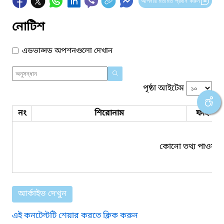
আপনার মতামত প্রদান করুন
নোটিশ
এডভান্সড অপশনগুলো দেখান
পৃষ্ঠা আইটেম
নং
শিরোনাম
ফাইল সম
কোনো তথ্য পাওয়া য
আর্কাইভ দেখুন
এই কনটেন্টটি শেয়ার করতে ক্লিক করুন